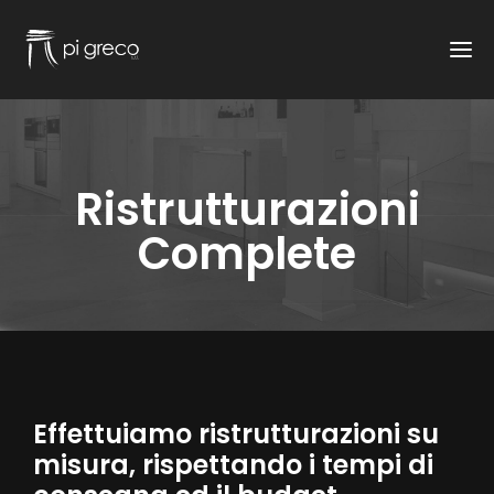
T
o
g
g
l
e
n
a
v
Ristrutturazioni
i
g
Complete
a
t
i
o
n
Effettuiamo ristrutturazioni su
misura, rispettando i tempi di