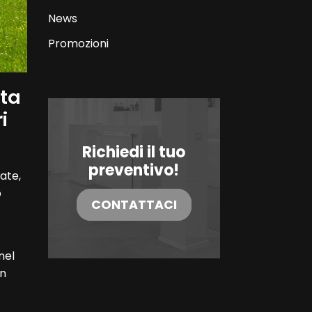
News
Promozioni
sta
i
Richiedi il tuo
preventivo!
ate,
o
CONTATTACI
nel
in